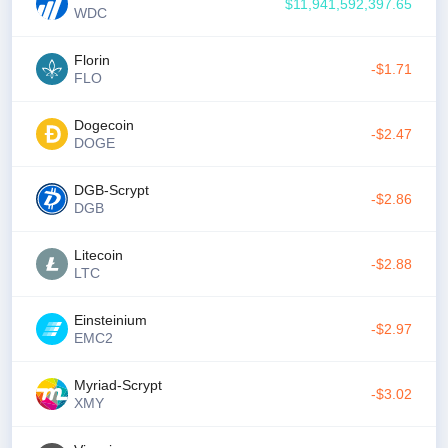
$11,941,592,397.65
WDC
Florin
-$1.71
FLO
Dogecoin
-$2.47
DOGE
DGB-Scrypt
-$2.86
DGB
Litecoin
-$2.88
LTC
Einsteinium
-$2.97
EMC2
Myriad-Scrypt
-$3.02
XMY