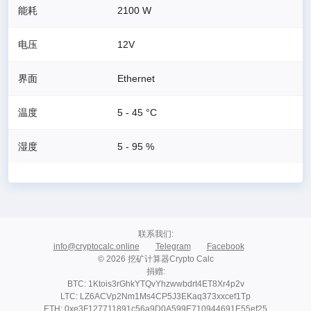
能耗
2100
W
电压
12V
界面
Ethernet
温度
5 - 45 °C
湿度
5 - 95 %
联系我们
:
info@cryptocalc.online
Telegram
Facebook
© 2026 挖矿计算器Crypto Calc
捐赠
:
BTC: 1Ktois3rGhkYTQvYhzwwbdrt4ET8Xr4p2v
LTC: LZ6ACVp2Nm1Ms4CP5J3EKaq373xxcef1Tp
ETH: 0xe3F127711891c56a9D0A599E710944691E55ef25