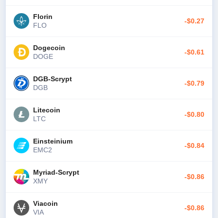
Florin
-$0.27
FLO
Dogecoin
-$0.61
DOGE
DGB-Scrypt
-$0.79
DGB
Litecoin
-$0.80
LTC
Einsteinium
-$0.84
EMC2
Myriad-Scrypt
-$0.86
XMY
Viacoin
-$0.86
VIA