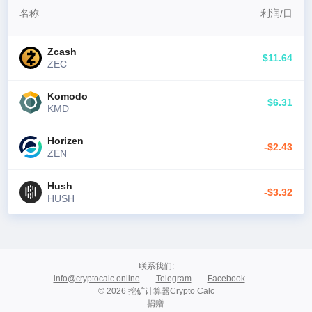
名称
利润
/
日
Zcash
$11.64
ZEC
Komodo
$6.31
KMD
Horizen
-$2.43
ZEN
Hush
-$3.32
HUSH
联系我们
:
info@cryptocalc.online
Telegram
Facebook
© 2026 挖矿计算器Crypto Calc
捐赠
: