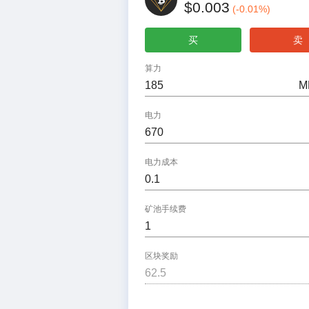
$0.003
(
-0.01
%)
买
卖
算力
M
电力
电力成本
矿池手续费
区块奖励