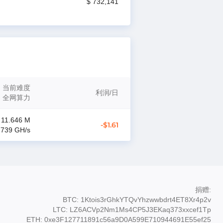
$ 732,141
当前难度
利润
/
日
全网算力
11.646 M
-$1.61
.739 G
H/s
捐赠
:
BTC: 1Ktois3rGhkYTQvYhzwwbdrt4ET8Xr4p2v
LTC: LZ6ACVp2Nm1Ms4CP5J3EKaq373xxcef1Tp
ETH: 0xe3F127711891c56a9D0A599E710944691E55ef25