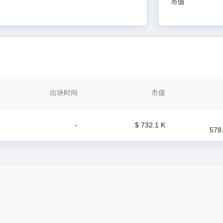
市值
出块时间
市值
-
$ 732.1 K
578