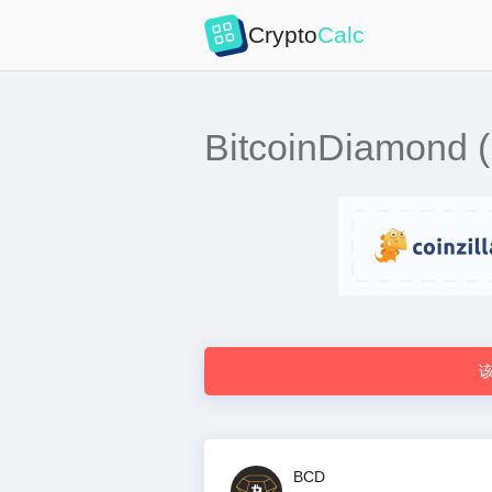
Crypto
Calc
BitcoinDiam
BCD