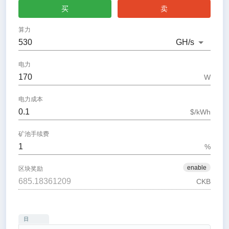
买
卖
算力
GH
/s
电力
W
电力成本
$/kWh
矿池手续费
%
enable
区块奖励
CKB
日