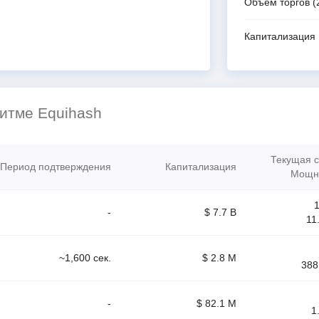
Объём торгов
(
Капитализация
итме Equihash
Текущая 
Период подтверждения
Капитализация
Мощно
-
$ 7.7 B
11
~1,600 сек.
$ 2.8 M
388
-
$ 82.1 M
1