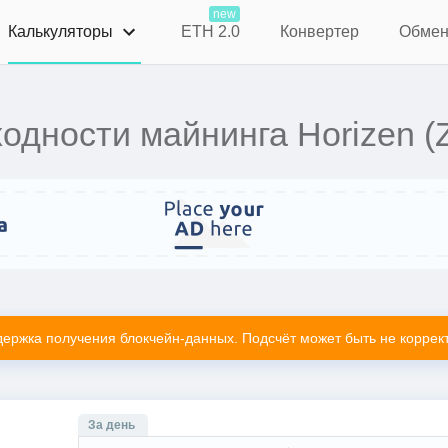
new
Калькуляторы
ETH 2.0
Конвертер
Обме
одности майнинга Horizen (
держка получения блокчейн-данных. Подсчёт может быть не коррект
За день