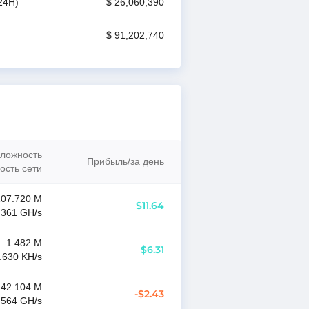
24H)
$ 26,060,390
$ 91,202,740
сложность
Прибыль
/
за день
сть сети
107.720 M
$11.64
.361 G
H/s
1.482 M
$6.31
.630 K
H/s
42.104 M
-$2.43
.564 G
H/s