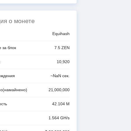
ия о монете
Equihash
 за блок
7.5
ZEN
к
10,920
рждения
~
NaN
сек.
о(намайнено)
21,000,000
ость
42.104 M
1.564 G
H/s