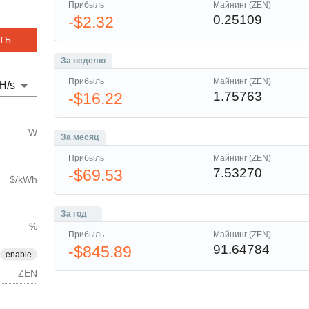
Прибыль
Майнинг (ZEN)
0.25109
-$2.32
ТЬ
За неделю
Прибыль
Майнинг (ZEN)
H
/s
1.75763
-$16.22
W
За месяц
Прибыль
Майнинг (ZEN)
7.53270
-$69.53
$/kWh
За год
%
Прибыль
Майнинг (ZEN)
91.64784
-$845.89
enable
ZEN