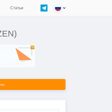
н
Статьи
ZEN)
ен.