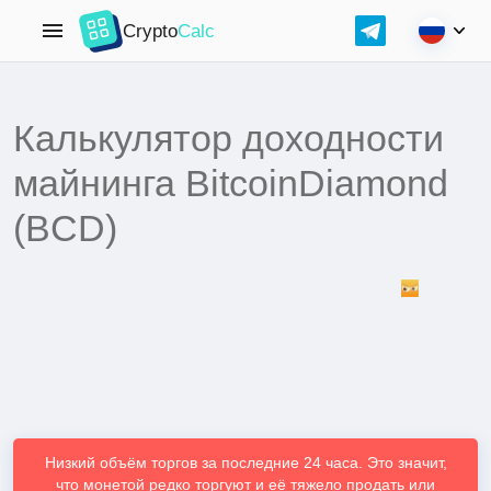
Crypto
Calc
Калькулятор доходности
майнинга BitcoinDiamond
(BCD)
Низкий объём торгов за последние 24 часа. Это значит,
что монетой редко торгуют и её тяжело продать или