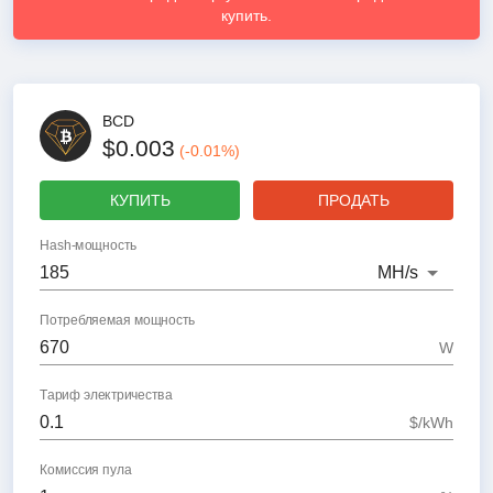
купить.
BCD
$0.003
(
-0.01
%)
КУПИТЬ
ПРОДАТЬ
Hash-мощность
MH
/s
Потребляемая мощность
W
Тариф электричества
$/kWh
Комиссия пула