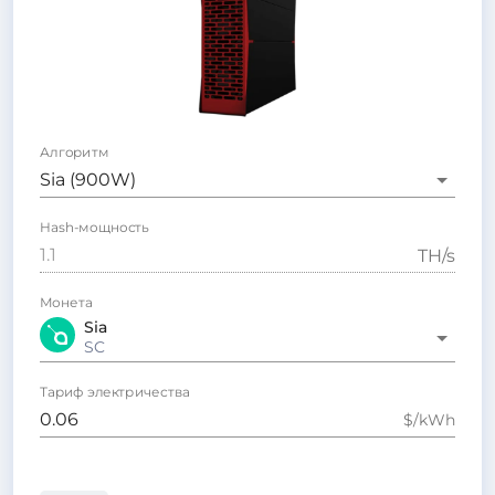
Алгоритм
Sia
(
900
W)
Hash-мощность
T
H/s
Монета
Sia
SC
Тариф электричества
$/kWh