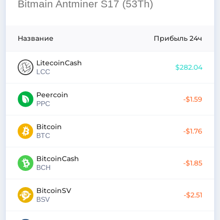
Bitmain Antminer S17 (53Th)
Название
Прибыль 24ч
LitecoinCash
$282.04
LCC
Peercoin
-$1.59
PPC
Bitcoin
-$1.76
BTC
BitcoinCash
-$1.85
BCH
BitcoinSV
-$2.51
BSV