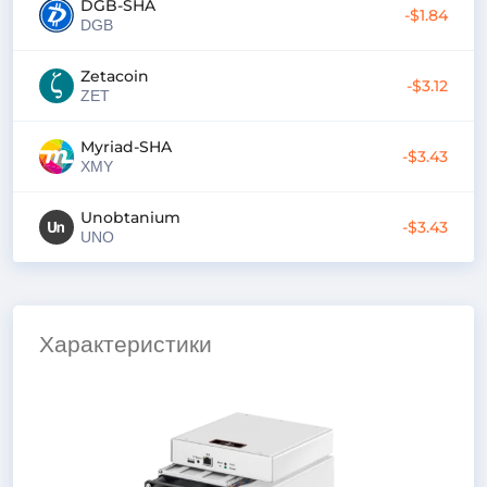
DGB-SHA
-$1.84
DGB
Zetacoin
-$3.12
ZET
Myriad-SHA
-$3.43
XMY
Unobtanium
-$3.43
UNO
Характеристики