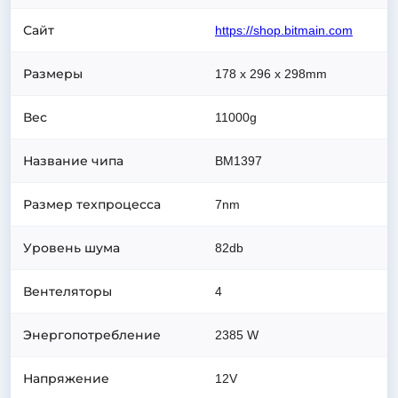
Сайт
https://shop.bitmain.com
Размеры
178 x 296 x 298
mm
Вес
11000
g
Название чипа
BM1397
Размер техпроцесса
7
nm
Уровень шума
82
db
Вентеляторы
4
Энергопотребление
2385
W
Напряжение
12V