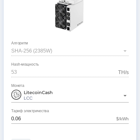
Алгоритм
SHA-256
(
2385
W)
Hash-мощность
T
H/s
Монета
LitecoinCash
LCC
Тариф электричества
$/kWh