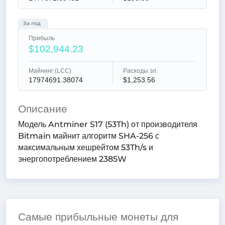
За год
Прибыль
$102,944.23
Майнинг (LCC)
Расходы эл.
17974691.38074
$1,253.56
Описание
Antminer S17 (53Th)
Модель
от производителя
Bitmain
SHA-256
майнит алгоритм
с
53Th/s
максимальным хешрейтом
и
2385W
энергопотреблением
Самые прибыльные монеты для