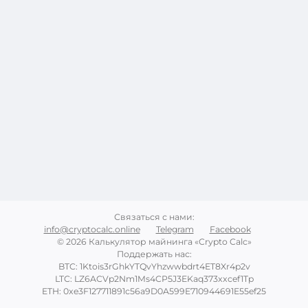
Связаться с нами
:
info@cryptocalc.online
Telegram
Facebook
© 2026 Калькулятор майнинга «Crypto Calc»
Поддержать нас
:
BTC: 1Ktois3rGhkYTQvYhzwwbdrt4ET8Xr4p2v
LTC: LZ6ACVp2Nm1Ms4CP5J3EKaq373xxcef1Tp
ETH: 0xe3F127711891c56a9D0A599E710944691E55ef25